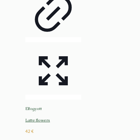
Elfogyott
Latte flowers
42
€