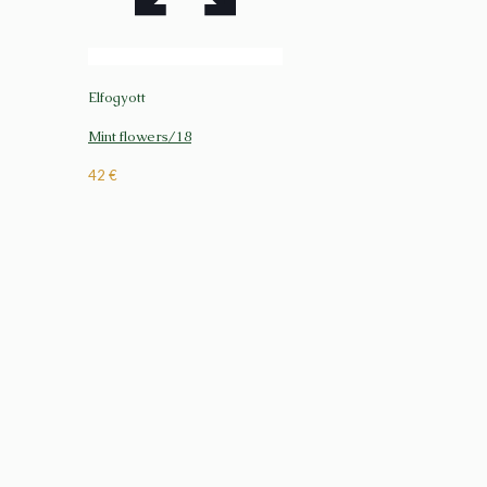
Elfogyott
Mint flowers/18
42
€