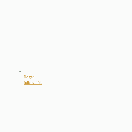
Bogár
fülbevalók