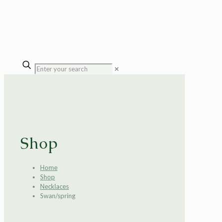
✕
Shop
Home
Shop
Necklaces
Swan/spring