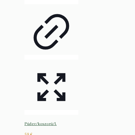
Púder/koszorú/l.
59
€