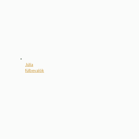
Júlia
fülbevalók