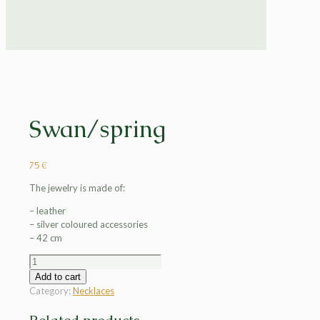
Swan/spring
75
€
The jewelry is made of:
– leather
– silver coloured accessories
– 42 cm
Swan/spring
quantity
Add to cart
Category:
Necklaces