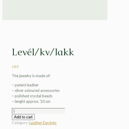
Levél/kv/lakk
18
€
The jewelry is made of:
– patent leather
– silver coloured accessories
– polished crystal beads
– lenght approx. 10 cm
Levél/kv/lakk
quantity
Add to cart
Category:
Leather Earrings