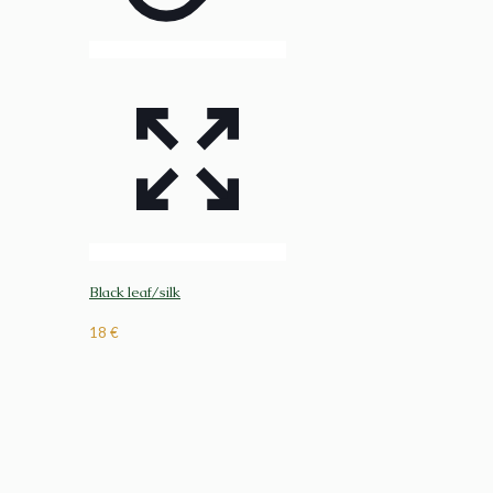
Black leaf/silk
18
€