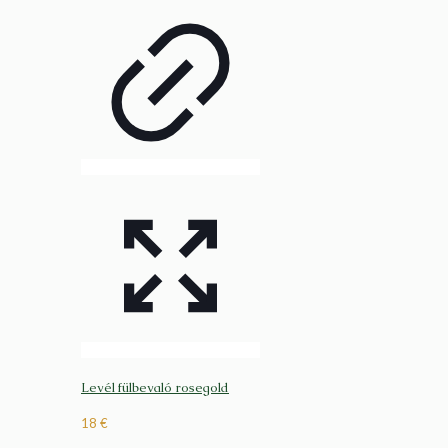
Levél fülbevaló rosegold
18
€